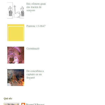
Ens ofenem quan
ens tracten de
senyors
Pantone 13-0647
Germinació
De concubina a
captaire en un
llogaret
Qui sóc
Noemí Vilaseca