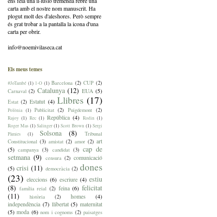
ens feia una il·lusió tremenda rebre una
carta amb el nostre nom manuscrit.
Ha
plogut molt des d'aleshores. Però sempre
és grat trobar a la pantalla la icona d'una
carta per obrir.
info@noemivilaseca.cat
Els meus temes
Barcelona
(2)
CUP
(2)
#JoTambé
(1)
1-O
(1)
Catalunya
(12)
EUA
(5)
Carnaval
(2)
Llibres
(17)
Estatut
(4)
Estat
(2)
Publicitat
(2)
Puigdemont
(2)
Polònia
(1)
República
(4)
Rajoy
(1)
Rec
(1)
Rodin
(1)
Roger Mas
(1)
Salinger
(1)
Scott Brown
(1)
Sergi
Solsona
(8)
Tribunal
Pàmies
(1)
art
Constitucional
(3)
amistat
(2)
amor
(2)
cap de
(5)
campanya
(3)
candidat
(3)
setmana
(9)
comunicació
censura
(2)
dones
crisi
(11)
(5)
democràcia
(2)
(23)
estiu
eleccions
(6)
escriure
(4)
(8)
felicitat
feina
(6)
família reial
(2)
(11)
homes
(4)
història
(2)
independència
(7)
llibertat
(5)
maternitat
(5)
moda
(6)
nom i cognoms
(2)
paisatges