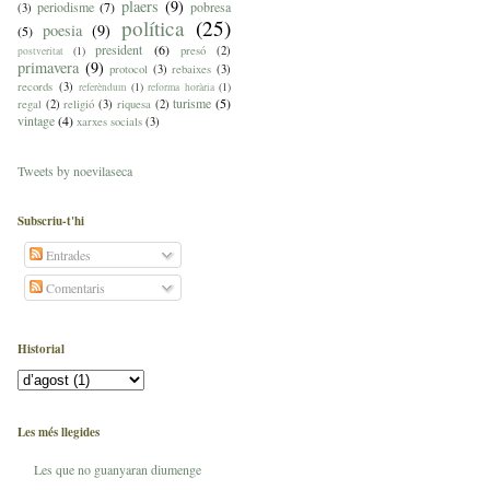
plaers
(9)
periodisme
(7)
pobresa
(3)
política
(25)
poesia
(9)
(5)
president
(6)
presó
(2)
postveritat
(1)
primavera
(9)
protocol
(3)
rebaixes
(3)
records
(3)
referèndum
(1)
reforma horària
(1)
turisme
(5)
regal
(2)
religió
(3)
riquesa
(2)
vintage
(4)
xarxes socials
(3)
Tweets by noevilaseca
Subscriu-t'hi
Entrades
Comentaris
Historial
Les més llegides
Les que no guanyaran diumenge