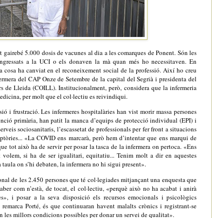
nt gairebé 5.000 dosis de vacunes al dia a les comarques de Ponent. Són les
ingressats a la UCI o els donaven la mà quan més ho necessitaven. En
a cosa ha canviat en el reconeixement social de la professió. Així ho creu
fermera del CAP Onze de Setembre de la capital del Segrià i presidenta del
ers de Lleida (COILL). Institucionalment, però, considera que la infermeria
dicina, per molt que el col·lectiu es reivindiqui.
ió i frustració. Les infermeres hospitalàries han vist morir massa persones
ció primària, han patit la manca d’equips de protecció individual (EPI) i
rveis sociosanitaris, l’escassetat de professionals per fer front a situacions
ptòries... «La COVID ens marcarà, però hem d’intentar que ens marqui de
e tot això ha de servir per posar la tasca de la infermera on pertoca. «Ens
volem, si ha de ser igualitari, equitatiu... Tenim molt a dir en aquestes
taula on s’hi debaten, la infermera no hi sigui present».
nal de les 2.450 persones que té col·legiades mitjançant una enquesta que
 saber com n’està, de tocat, el col·lectiu, «perquè això no ha acabat i anirà
s», i posar a la seva disposició els recursos emocionals i psicològics
 remarca Porté, és que continuaran havent malalts crònics i registrant-se
en les millors condicions possibles per donar un servei de qualitat».