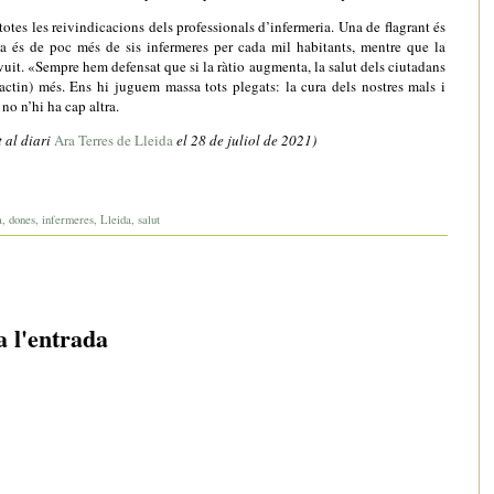
otes les reivindicacions dels professionals d’infermeria. Una de flagrant és
ya és de poc més de sis infermeres per cada mil habitants, mentre que la
uit. «Sempre hem defensat que si la ràtio augmenta, la salut dels ciutadans
ractin) més. Ens hi juguem massa tots plegats: la cura dels nostres mals i
no n’hi ha cap altra.
t al diari
Ara Terres de Lleida
el 28 de juliol de 2021)
a
,
dones
,
infermeres
,
Lleida
,
salut
a l'entrada