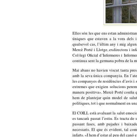
Elles són les que ens estan administra
úniques que estaven a la vora dels 
qualsevol cas, l’últim any i mig algun
Mercè Porté i Llotge, exdirectora i in
Col·legi Oficial d’Infermeres i Inferm
continua sent la germana pobra de la me
Mai abans no havien viscut tanta press
amb la seva única companyia. En l’aten
les companyes de residències d’avis i se
extremes que exigien solucions perem
manera positiva». Mercè Porté confia qu
hem de plantejar quin model de salut 
polítiques, tot i que normalment en una 
El COILL està avaluant la salut emocio
es tancarà passat l’estiu. Es tracta de
passant fases, amb pujades i baixade
necessaris. El que és evident, tal com
infarts. «I hem d’estar al peu del canó 