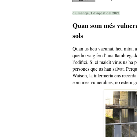
diumenge, 1 d’agost del 2021
Quan som més vulnerab
sols
Quan us heu vacunat, heu mirat al
que ho vaig fer d’una llambregada
l’edifici. Si el maleït virus us ha 
persones que us han salvat. Perquè
Watson, la infermeria ens recorda 
som més vulnerables, no estem gen