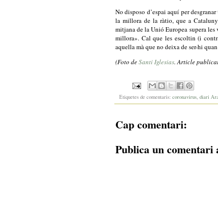
No disposo d’espai aquí per desgranar t
la millora de la ràtio, que a Catalun
mitjana de la Unió Europea supera les v
millora». Cal que les escoltin (i cont
aquella mà que no deixa de ser-hi quan 
(Foto de
Santi Iglesias
. Article publica
Etiquetes de comentaris:
coronavirus
,
diari Ar
Cap comentari:
Publica un comentari 