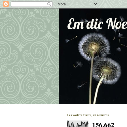
Em dic No
Les vostres visites, en números
156,662